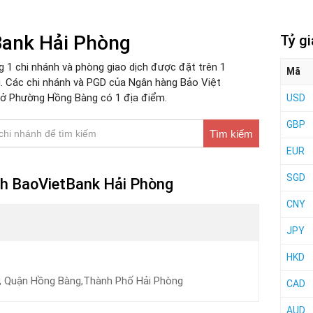
Bank Hải Phòng
Tỷ g
1 chi nhánh và phòng giao dịch được đặt trên 1
Mã
. Các chi nhánh và PGD của Ngân hàng Bảo Việt
g ở Phường Hồng Bàng có 1 địa điểm.
USD
GBP
Tìm kiếm
EUR
SGD
ịch BaoVietBank Hải Phòng
CNY
JPY
HKD
, Quận Hồng Bàng,Thành Phố Hải Phòng
CAD
AUD