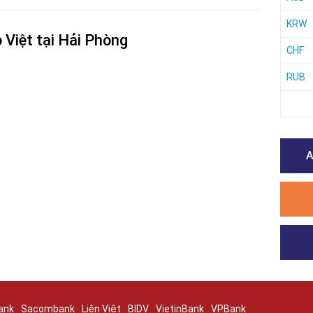
KRW
Việt tại Hải Phòng
CHF
RUB
A
ank
Sacombank
Liên Việt
BIDV
VietinBank
VPBank