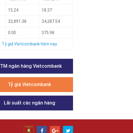
15.24
18.37
32,891.38
34,287.54
0.00
375.98
Tỷ giá Vietcombank hôm nay
TM ngân hàng Vietcombank
Tỷ giá Vietcombank
Lãi suất các ngân hàng