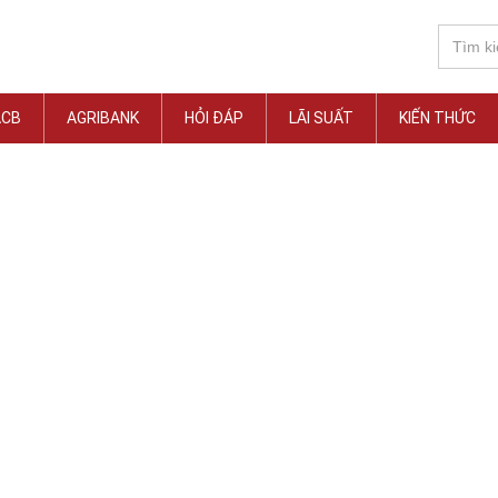
ACB
AGRIBANK
HỎI ĐÁP
LÃI SUẤT
KIẾN THỨC