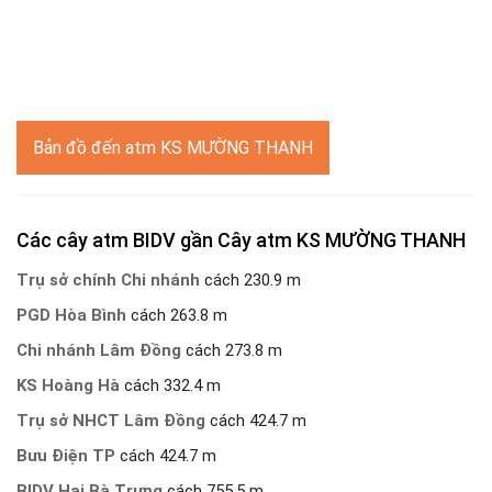
Bản đồ đến atm KS MƯỜNG THANH
Các cây atm BIDV gần Cây atm KS MƯỜNG THANH
Trụ sở chính Chi nhánh
cách 230.9 m
PGD Hòa Bình
cách 263.8 m
Chi nhánh Lâm Đồng
cách 273.8 m
KS Hoàng Hà
cách 332.4 m
Trụ sở NHCT Lâm Đồng
cách 424.7 m
Bưu Điện TP
cách 424.7 m
BIDV Hai Bà Trưng
cách 755.5 m