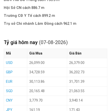
Hội Sở CN
cách 886.7 m
Trường CĐ Y Tế
cách 899.2 m
Trụ sở Chi nhánh Lâm Đồng
cách 962.1 m
Tỷ giá hôm nay
(07-08-2026)
Mã
Giá Mua
Giá Bán
USD
26,099.00
26,379.00
GBP
34,728.59
36,202.73
EUR
30,113.86
31,701.39
SGD
20,165.48
21,063.55
CNY
3,779.70
3,940.14
JPY
161.19
171.43