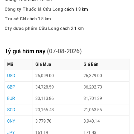
Công ty Thuốc lá Cửu Long
cách 1.8 km
Trụ sở CN
cách 1.8 km
Cty dược phẩm Cửu Long
cách 2.1 km
Tỷ giá hôm nay
(07-08-2026)
Mã
Giá Mua
Giá Bán
USD
26,099.00
26,379.00
GBP
34,728.59
36,202.73
EUR
30,113.86
31,701.39
SGD
20,165.48
21,063.55
CNY
3,779.70
3,940.14
JPY
161.19
171.43