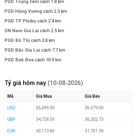
PGD Trung tâm
cách 1.8 km
PGD Hùng Vương
cách 2.3 km
PGD TP Pleiku
cách 2.4 km
CN Nam Gia Lai
cách 2.5 km
PGD Đô Thị
cách 2.8 km
PGD Bắc Gia Lai
cách 7.7 km
PGD Đak Đoa
cách 10.9 km
Tỷ giá hôm nay
(10-08-2026)
Mã
Giá Mua
Giá Bán
USD
26,099.00
26,379.00
GBP
34,728.59
36,202.73
EUR
30,113.86
31,701.39