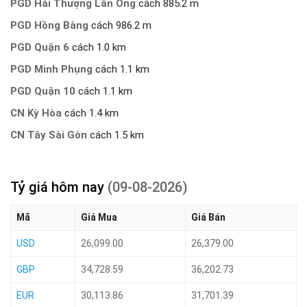
PGD Hải Thượng Lãn Ông
cách 885.2 m
PGD Hồng Bàng
cách 986.2 m
PGD Quận 6
cách 1.0 km
PGD Minh Phụng
cách 1.1 km
PGD Quận 10
cách 1.1 km
CN Kỳ Hòa
cách 1.4 km
CN Tây Sài Gòn
cách 1.5 km
Tỷ giá hôm nay
(09-08-2026)
Mã
Giá Mua
Giá Bán
USD
26,099.00
26,379.00
GBP
34,728.59
36,202.73
EUR
30,113.86
31,701.39