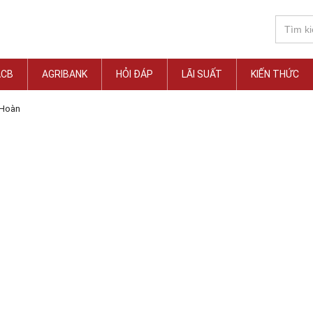
ACB
AGRIBANK
HỎI ĐÁP
LÃI SUẤT
KIẾN THỨC
 Hoàn