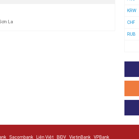
KRW
 Sơn La
CHF
RUB
ank
Sacombank
Liên Việt
BIDV
VietinBank
VPBank