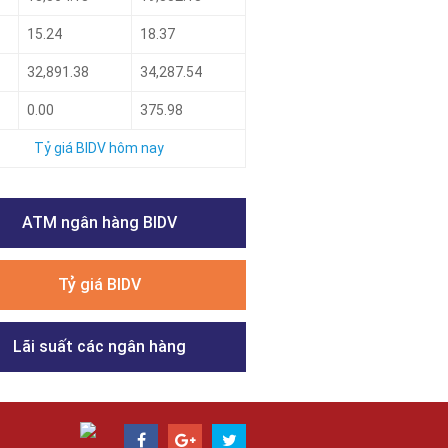
15.24
18.37
32,891.38
34,287.54
0.00
375.98
Tỷ giá BIDV hôm nay
ATM ngân hàng BIDV
Tỷ giá BIDV
Lãi suất các ngân hàng