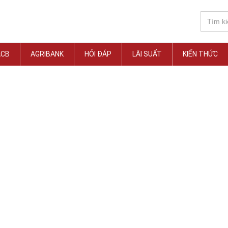
ACB
AGRIBANK
HỎI ĐÁP
LÃI SUẤT
KIẾN THỨC