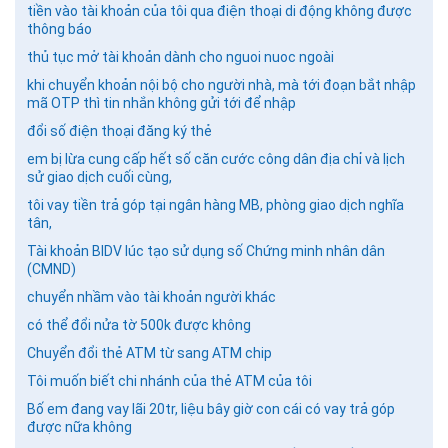
tiền vào tài khoản của tôi qua điện thoại di động không được
thông báo
thủ tục mở tài khoản dành cho nguoi nuoc ngoài
khi chuyển khoản nội bộ cho người nhà, mà tới đoạn bắt nhập
mã OTP thì tin nhắn không gửi tới để nhập
đổi số điện thoại đăng ký thẻ
em bị lừa cung cấp hết số căn cước công dân địa chỉ và lịch
sử giao dịch cuối cùng,
tôi vay tiền trả góp tại ngân hàng MB, phòng giao dịch nghĩa
tân,
Tài khoản BIDV lúc tạo sử dụng số Chứng minh nhân dân
(CMND)
chuyển nhầm vào tài khoản người khác
có thể đổi nửa tờ 500k được không
Chuyển đổi thẻ ATM từ sang ATM chip
Tôi muốn biết chi nhánh của thẻ ATM của tôi
Bố em đang vay lãi 20tr, liệu bây giờ con cái có vay trả góp
được nữa không