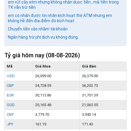
em rút cây atm nhưng không nhận duoc tiền , mà tiền trong
TK vẫn trừ tiền
em có nhận được tin nhắn kích hoạt thẻ ATM nhưng em
không hề đến địa điểm đó kích hoạt
Chuyển tiền vào nhầm tài khoản
Ngân hàng trừ phí dịch vụ không đúng.
Tỷ giá hôm nay
(08-08-2026)
Mã
Giá Mua
Giá Bán
USD
26,099.00
26,379.00
GBP
34,728.59
36,202.73
EUR
30,113.86
31,701.39
SGD
20,165.48
21,063.55
CNY
3,779.70
3,940.14
JPY
161.19
171.43