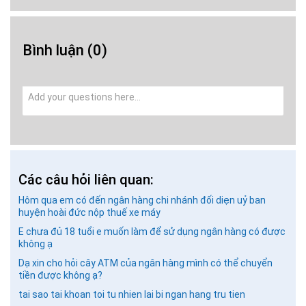
Bình luận
(0)
Các câu hỏi liên quan:
Hôm qua em có đến ngân hàng chi nhánh đối diẹn uỷ ban
huyện hoài đức nộp thuế xe máy
E chưa đủ 18 tuổi e muốn làm để sử dụng ngân hàng có được
không ạ
Dạ xin cho hỏi cây ATM của ngân hàng mình có thể chuyển
GỬI BÌNH LUẬN
tiền được không ạ?
tai sao tai khoan toi tu nhien lai bi ngan hang tru tien