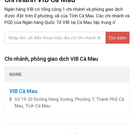
Ngân hàng VIB có tổng cộng 1 chi nhánh và phòng giao dịch
được đặt trên 0 phường, xã của Tỉnh Cà Mau. Các chi nhánh và
PGD của Ngân hàng Quốc Tế VIB tại Cà Mau tập trung ở .
Tìm kiếm
Chi nhánh, phòng giao dịch VIB Cà Mau
NONE
VIB Cà Mau
Số 19-20 Đường Hùng Vương, Phường 7, Thành Phố Cà
Mau, Tỉnh Cà Mau