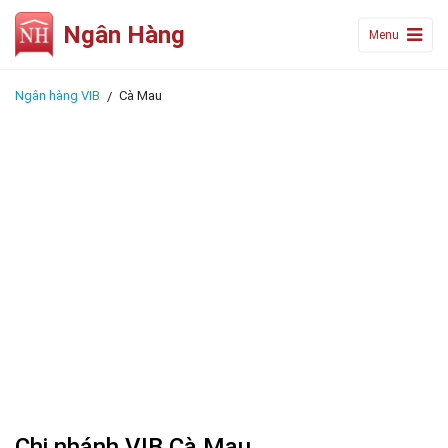
Ngân Hàng
Menu
Ngân hàng VIB
Cà Mau
Chi nhánh VIB Cà Mau