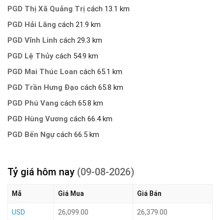
PGD Thị Xã Quảng Trị
cách 13.1 km
PGD Hải Lăng
cách 21.9 km
PGD Vĩnh Linh
cách 29.3 km
PGD Lệ Thủy
cách 54.9 km
PGD Mai Thúc Loan
cách 65.1 km
PGD Trần Hưng Đạo
cách 65.8 km
PGD Phú Vang
cách 65.8 km
PGD Hùng Vương
cách 66.4 km
PGD Bến Ngự
cách 66.5 km
Tỷ giá hôm nay
(09-08-2026)
Mã
Giá Mua
Giá Bán
USD
26,099.00
26,379.00