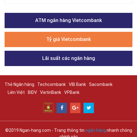
ATM ngân hàng Vietcombank
Tỷ giá Vietcombank
Lãi suất các ngân hàng
Thẻ Ngân hàng
Techcombank
VIB Bank
Sacombank
Liên Việt
BIDV
VietinBank
VPBank
©2019 Ngan-hang.com - Trang thông tin
ngân hàng
nhanh chóng
chính xác