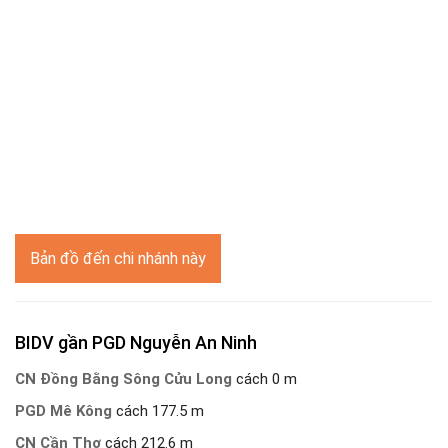
Bản đồ đến chi nhánh này
BIDV gần PGD Nguyễn An Ninh
CN Đồng Bằng Sông Cửu Long
cách 0 m
PGD Mê Kông
cách 177.5 m
CN Cần Thơ
cách 212.6 m