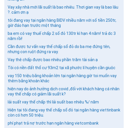
GỬI BÌNH LUẬN
Vay xây nhà mới lãi suất là bao nhiêu. Thơi gian vay là bao lâu
?. cảm ơn ạ
tôi đang vay tại ngân hàng BIDV nhiều năm với số tiền 250tr,
giờ đáo hạn trước một tháng
ba em có vay thuế chấp 2 sổ đỏ 130tr kì hạn 4 năm! trả dc 3
năm rồi!
Cần được tư vấn vay thế chấp sổ đỏ do ba mẹ đứng tên,
nhưng con ruột đứng ra vay.
Vay thê chấp được bao nhiêu phần trăm tài sản ạ
Tôi có nền đất thổ cư 93m2 tại xã phước lí huyện cần giuộc
vay 150 triệu bằng khoản lớn tại ngân hàng giờ toi muốn vay
thêm bằng khoán khác
hiện nay do ảnh hưởng dịch covid ,đối với khách hàng cá nhân
vay thế chấp có giảm lãi suất k?
lải suất vay thế chấp thì lải suất bao nhiêu %/ năm
Hiện tại tôi đang vay thế chấp sổ đỏ tại ngân hàng viettinbank
còn có hơn 50 triệu.
phí phạt trả nợ trước hạn ngân hàng vietcombank