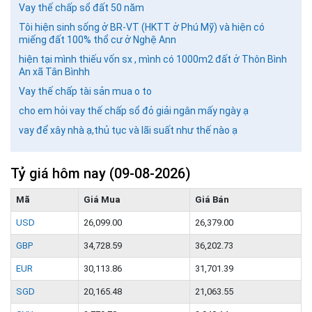
Vay thế chấp sổ đất 50 năm
Tôi hiện sinh sống ở BR-VT (HKTT ở Phú Mỹ) và hiện có
miếng đất 100% thổ cư ở Nghệ Ann
hiện tại mình thiếu vốn sx , mình có 1000m2 đất ở Thôn Bình
An xã Tân Bìnhh
Vay thế chấp tài sản mua o to
cho em hỏi vay thế chấp sổ đỏ giải ngân mấy ngày ạ
vay để xây nhà ạ,thủ tục và lãi suất như thế nào ạ
Tỷ giá hôm nay
(09-08-2026)
Mã
Giá Mua
Giá Bán
USD
26,099.00
26,379.00
GBP
34,728.59
36,202.73
EUR
30,113.86
31,701.39
SGD
20,165.48
21,063.55