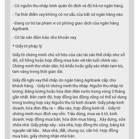
- Có nguồn thu nhập bình quân ổn định và đủ trả nợ ngân hàng.
- Tại thời điểm vay không có nợ xấu của bất cứ ngân hàng nào.
- Đang cư trú tại phạm vi có phòng giao dịch của ngân hàng
Agribank.
- Có tài sản đảm bảo cho khoản vay.
* Giấy tờ pháp lý:
Giấy tờ chứng minh chủ sở hữu của các tài sản thế chấp như sổ
đỏ, sổ hồng hoặc hợp đồng mua bán với tên tuổi chính xác.
Chứng minh thư nhân dân, hộ khẩu hoặc giấy xác nhận tạm trú,
tạm vắng trong thời gian dài.
Giấy đề nghị vay thế chấp do ngân hàng Agribank cấp cho
khách hàng. - Giấy tờ chứng minh thu nhập: Nguồn thu nhập từ
lương: Bảng lương hoặc hóa đơn điện nước trong vòng 3 tháng
gần nhất. Bên cạnh đó, hợp đồng lao động cũng có thể sử dụng
trong trường hợp này. Nguồn thu từ kinh doanh: Giấy phép kinh
doanh, hóa đơn đầu ra – đầu vào, hợp đồng kinh tế. - Giấy tờ
chứng minh mục đích vay vốn: Tiêu dùng, mua xe ô tô, kinh
doanh: Hợp đồng mua bán, hóa đơn mua hàng... Xây dựng, sửa
chữa nhà: Giấy phép xây - sửa nhà, hợp đồng thi công, bảng kê
nguyên vật liệu... Mua nhà, đất, chung cư, căn hộ: Hợp đồng
mua bán, giấy chứng nhận nhà bán..