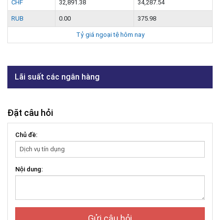
CHF
32,891.38
34,287.54
RUB
0.00
375.98
Tỷ giá ngoại tệ hôm nay
Lãi suất các ngân hàng
Đặt câu hỏi
Chủ đề:
Nội dung:
Gửi câu hỏi