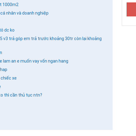
ất 1000m2
ô cá nhân và doanh nghiệp
ô dc ko
v3 trả góp em trả trước khoảng 30tr còn lại khoảng
ăn
e lam an e muốn vay vốn ngan hang
chap
 chiếc xe
e
 thì cần thủ tục ntn?