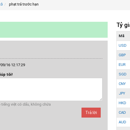
tô
phạt trả trước hạn
Tỷ g
Mã
USD
GBP
EUR
09/16 12:17:29
SGD
iúp tôi!
CNY
JPY
HKD
 gõ tiếng việt có dấu, không chứa
Trả lời
CAD
AUD