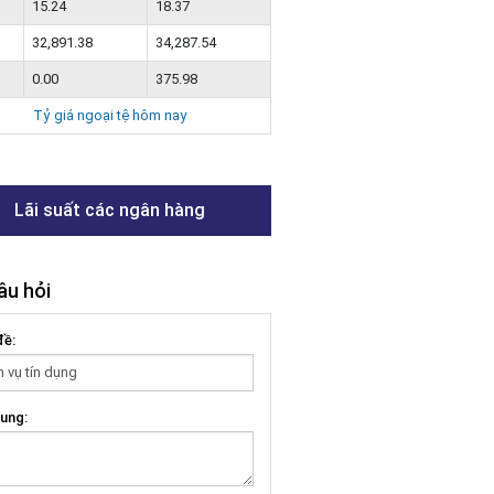
15.24
18.37
32,891.38
34,287.54
0.00
375.98
Tỷ giá ngoại tệ hôm nay
Lãi suất các ngân hàng
âu hỏi
đề:
ung: