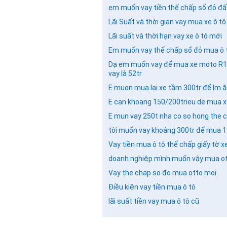
em muốn vay tiền thế chấp sổ đỏ đ
Lãi Suất và thời gian vay mua xe ô t
Lãi suất và thời hạn vay xe ô tô mới
Em muốn vay thế chấp sổ đỏ mua ô t
Dạ em muốn vay để mua xe moto R15 
vay là 52tr
E muon mua lai xe tầm 300tr để lm 
E can khoang 150/200trieu de mua x
E mun vay 250t nha co so hong the 
tôi muốn vay khoảng 300tr để mua 1
Vay tiền mua ô tô thế chấp giấy tờ x
doanh nghiệp mình muốn vậy mua oto
Vay the chap so đo mua otto moi
Điều kiện vay tiền mua ô tô
lãi suất tiền vay mua ô tô cũ