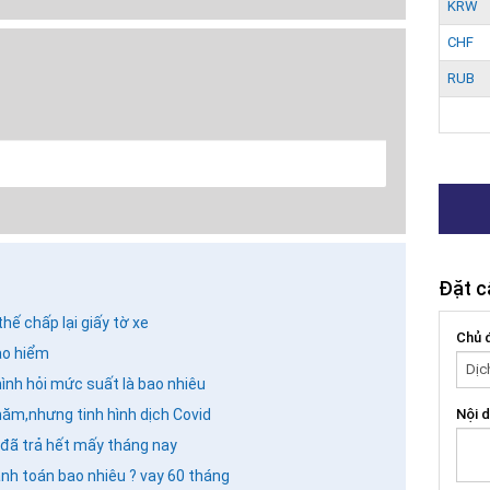
KRW
CHF
RUB
Đặt c
hế chấp lại giấy tờ xe
GỬI BÌNH LUẬN
Chủ 
ảo hiểm
ình hỏi mức suất là bao nhiêu
 năm,nhưng tinh hình dịch Covid
Nội d
 đã trả hết mấy tháng nay
anh toán bao nhiêu ? vay 60 tháng