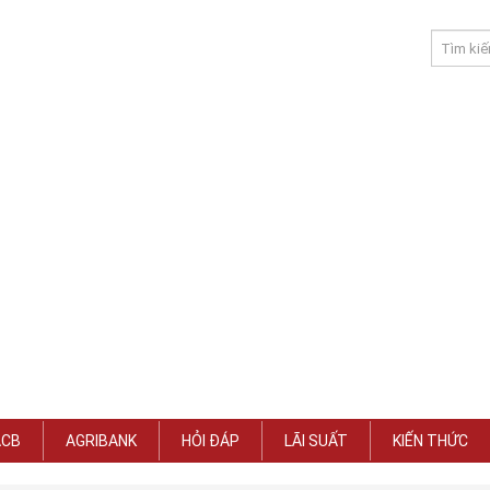
ACB
AGRIBANK
HỎI ĐÁP
LÃI SUẤT
KIẾN THỨC