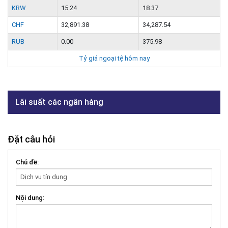
KRW
15.24
18.37
CHF
32,891.38
34,287.54
RUB
0.00
375.98
Tỷ giá ngoại tệ hôm nay
Lãi suất các ngân hàng
Đặt câu hỏi
Chủ đề:
Nội dung: