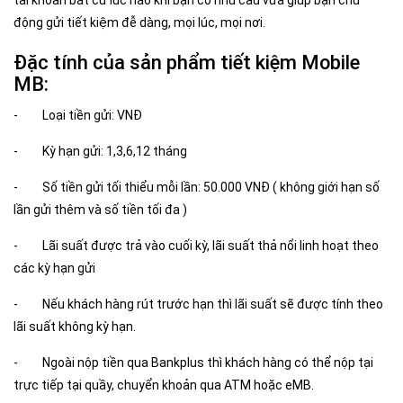
tài khoản bất cứ lúc nào khi bạn có nhu cầu vừa giúp bạn chủ
động gửi tiết kiệm đễ dàng, mọi lúc, mọi nơi.
Đặc tính của sản phẩm tiết kiệm Mobile
MB:
- Loại tiền gửi: VNĐ
- Kỳ hạn gửi: 1,3,6,12 tháng
- Số tiền gửi tối thiểu mỗi lần: 50.000 VNĐ ( không giới hạn số
lần gửi thêm và số tiền tối đa )
- Lãi suất được trả vào cuối kỳ, lãi suất thả nổi linh hoạt theo
các kỳ hạn gửi
- Nếu khách hàng rút trước hạn thì lãi suất sẽ được tính theo
lãi suất không kỳ hạn.
- Ngoài nộp tiền qua Bankplus thì khách hàng có thể nộp tại
trực tiếp tại quầy, chuyển khoản qua ATM hoặc eMB.