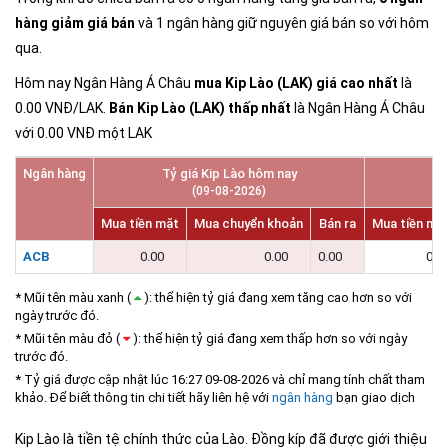
hàng giảm giá bán
và 1 ngân hàng giữ nguyên giá bán so với hôm
qua.
Hôm nay Ngân Hàng Á Châu
mua Kip Lào (LAK) giá cao nhất
là
0.00 VNĐ/LAK.
Bán Kip Lào (LAK) thấp nhất
là Ngân Hàng Á Châu
với 0.00 VNĐ một LAK
Ngân hàng
Tỷ giá Kip Lào hôm nay
Tỷ
(09-08-2026)
Mua tiền mặt
Mua chuyển khoản
Bán ra
Mua tiền mặ
ACB
0.00
0.00
0.00
0.0
* Mũi tên màu xanh (
): thể hiện tỷ giá đang xem tăng cao hơn so với
ngày trước đó.
* Mũi tên màu đỏ (
): thể hiện tỷ giá đang xem thấp hơn so với ngày
trước đó.
* Tỷ giá được cập nhật lúc 16:27 09-08-2026 và chỉ mang tính chất tham
khảo. Để biết thông tin chi tiết hãy liên hệ với
ngân hàng
bạn giao dịch
Kip Lào là tiền tệ chính thức của Lào. Đồng kíp đã được giới thiệu