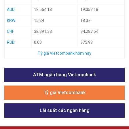
AUD
18,564.18
19,352.18
KRW
15.24
18.37
CHF
32,891.38
34,287.54
RUB
0.00
375.98
Tỷ giá Vietcombank hôm nay
ATM ngân hàng Vietcombank
Tỷ giá Vietcombank
Lãi suất các ngân hàng