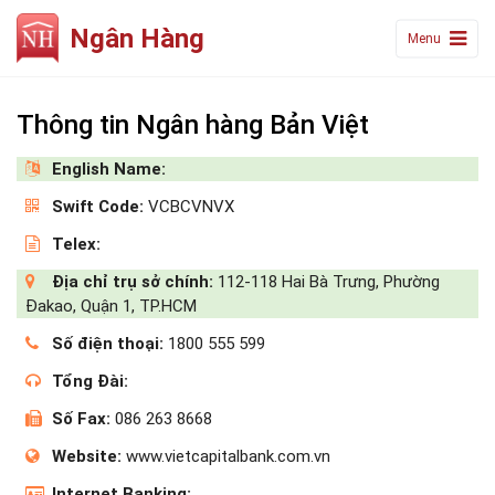
Ngân Hàng
Menu
Thông tin Ngân hàng Bản Việt
English Name:
Swift Code:
VCBCVNVX
Telex:
Địa chỉ trụ sở chính:
112-118 Hai Bà Trưng, Phường
Đakao, Quận 1, TP.HCM
Số điện thoại:
1800 555 599
Tổng Đài:
Số Fax:
086 263 8668
Website:
www.vietcapitalbank.com.vn
Internet Banking: