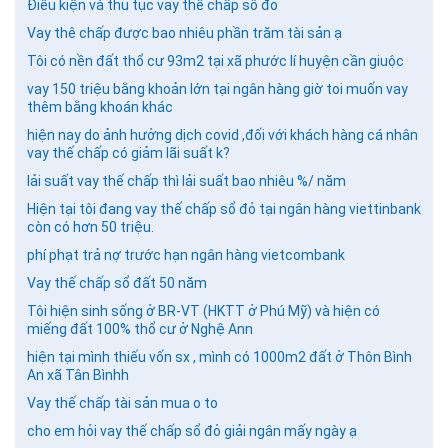
Điều kiện và thủ tục vay thế chấp sổ đỏ
Vay thê chấp được bao nhiêu phần trăm tài sản ạ
Tôi có nền đất thổ cư 93m2 tại xã phước lí huyện cần giuộc
vay 150 triệu bằng khoản lớn tại ngân hàng giờ toi muốn vay
thêm bằng khoán khác
hiện nay do ảnh hưởng dịch covid ,đối với khách hàng cá nhân
vay thế chấp có giảm lãi suất k?
lải suất vay thế chấp thì lải suất bao nhiêu %/ năm
Hiện tại tôi đang vay thế chấp sổ đỏ tại ngân hàng viettinbank
còn có hơn 50 triệu.
phí phạt trả nợ trước hạn ngân hàng vietcombank
Vay thế chấp sổ đất 50 năm
Tôi hiện sinh sống ở BR-VT (HKTT ở Phú Mỹ) và hiện có
miếng đất 100% thổ cư ở Nghệ Ann
hiện tại mình thiếu vốn sx , mình có 1000m2 đất ở Thôn Bình
An xã Tân Bìnhh
Vay thế chấp tài sản mua o to
cho em hỏi vay thế chấp sổ đỏ giải ngân mấy ngày ạ