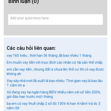
Bình luận
(0)
Các câu hỏi liên quan:
vay 160 triệu , thời hạn 36 tháng ,lãi bao nhiêu 1 tháng
Em muốn vay tiền với mục đích các nhân có tài sản thế chấp
em cần vay tiền , nhưng đất e chưa lên thổ cư thì có vay được
không ah
GỬI BÌNH LUẬN
Vay xây nhà mới lãi suất là bao nhiêu. Thơi gian vay là bao lâu
?. cảm ơn ạ
tôi đang vay tại ngân hàng BIDV nhiều năm với số tiền 250tr,
giờ đáo hạn trước một tháng
ba em có vay thuế chấp 2 sổ đỏ 130tr kì hạn 4 năm! trả dc 3
năm rồi!