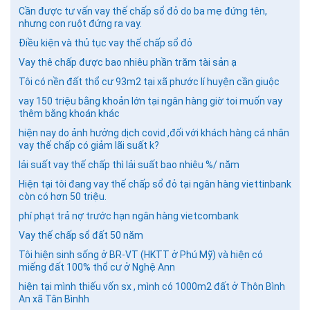
Cần được tư vấn vay thế chấp sổ đỏ do ba mẹ đứng tên,
nhưng con ruột đứng ra vay.
Điều kiện và thủ tục vay thế chấp sổ đỏ
Vay thê chấp được bao nhiêu phần trăm tài sản ạ
Tôi có nền đất thổ cư 93m2 tại xã phước lí huyện cần giuộc
vay 150 triệu bằng khoản lớn tại ngân hàng giờ toi muốn vay
thêm bằng khoán khác
hiện nay do ảnh hưởng dịch covid ,đối với khách hàng cá nhân
vay thế chấp có giảm lãi suất k?
lải suất vay thế chấp thì lải suất bao nhiêu %/ năm
Hiện tại tôi đang vay thế chấp sổ đỏ tại ngân hàng viettinbank
còn có hơn 50 triệu.
phí phạt trả nợ trước hạn ngân hàng vietcombank
Vay thế chấp sổ đất 50 năm
Tôi hiện sinh sống ở BR-VT (HKTT ở Phú Mỹ) và hiện có
miếng đất 100% thổ cư ở Nghệ Ann
hiện tại mình thiếu vốn sx , mình có 1000m2 đất ở Thôn Bình
An xã Tân Bìnhh