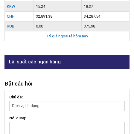
KRW
15.24
18.37
CHF
32,891.38
34,287.54
RUB
0.00
375.98
Tỷ giá ngoại tệ hôm nay
Lãi suất các ngân hàng
Đặt câu hỏi
Chủ đề:
Nội dung: