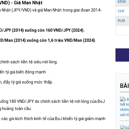
KRW
/VND) - Giá Man Nhật
ên Nhật (JPY/VND) và giá Man Nhật trong giai đoạn 2014-
CHF
RUB
ND/JPY (2014) xuống còn 160 VND/JPY (2024).
ND/Man (2014) xuống còn 1,6 triệu VND/Man (2024).
ính sách tiền tệ siêu nới lỏng.
ến tỷ giá biến động mạnh.
m, đẩy tỷ giá xuống mức thấp.
BÀ
xuống 180 VND/JPY do chính sách tiền tệ nới lỏng của BoJ
g hoảng toàn cầu.
à các gói kích thích kinh tế của BoJ khiến tỷ giá giảm mạnh