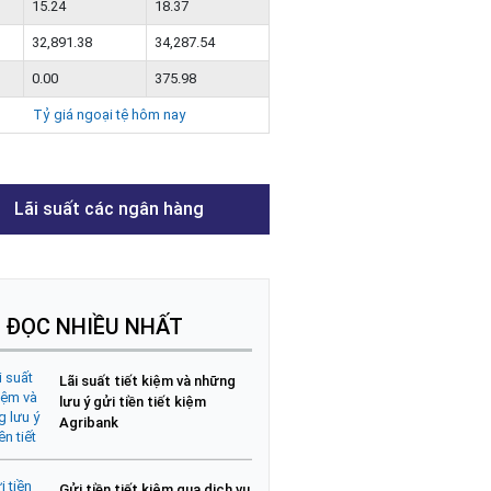
15.24
18.37
32,891.38
34,287.54
0.00
375.98
Tỷ giá ngoại tệ hôm nay
Lãi suất các ngân hàng
I ĐỌC NHIỀU NHẤT
Lãi suất tiết kiệm và những
lưu ý gửi tiền tiết kiệm
Agribank
Gửi tiền tiết kiệm qua dịch vụ