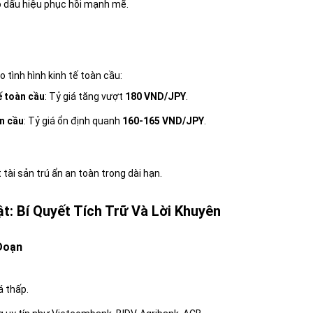
ó dấu hiệu phục hồi mạnh mẽ.
o tình hình kinh tế toàn cầu:
ế toàn cầu
: Tỷ giá tăng vượt
180 VND/JPY
.
àn cầu
: Tỷ giá ổn định quanh
160-165 VND/JPY
.
tài sản trú ẩn an toàn trong dài hạn.
t: Bí Quyết Tích Trữ Và Lời Khuyên
 Đoạn
á thấp.