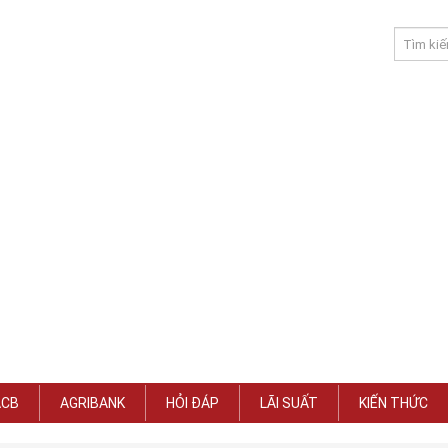
ACB
AGRIBANK
HỎI ĐÁP
LÃI SUẤT
KIẾN THỨC