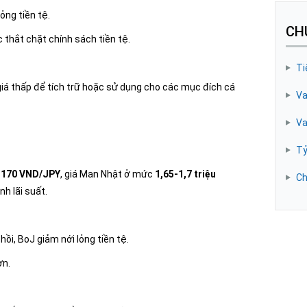
lỏng tiền tệ.
CH
c thắt chặt chính sách tiền tệ.
Ti
á thấp để tích trữ hoặc sử dụng cho các mục đích cá
Va
Va
Tỷ
-170 VND/JPY
, giá Man Nhật ở mức
1,65-1,7 triệu
Ch
h lãi suất.
ồi, BoJ giảm nới lỏng tiền tệ.
ơn.