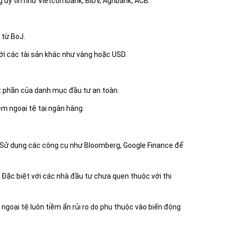
g uy tín như Vietcombank, BIDV, Agribank, ACB.
 từ BoJ.
ới các tài sản khác như vàng hoặc USD.
t phần của danh mục đầu tư an toàn.
iệm ngoại tệ tại ngân hàng.
 Sử dụng các công cụ như Bloomberg, Google Finance để
: Đặc biệt với các nhà đầu tư chưa quen thuộc với thị
ư ngoại tệ luôn tiềm ẩn rủi ro do phụ thuộc vào biến động