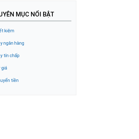
UYÊN MỤC NỔI BẬT
ết kiệm
y ngân hàng
y tín chấp
 giá
uyển tiền