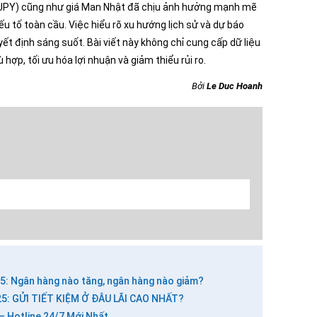
 (JPY) cũng như giá Man Nhật đã chịu ảnh hưởng mạnh mẽ
ếu tố toàn cầu. Việc hiểu rõ xu hướng lịch sử và dự báo
yết định sáng suốt. Bài viết này không chỉ cung cấp dữ liệu
hợp, tối ưu hóa lợi nhuận và giảm thiểu rủi ro.
Bởi
Le Duc Hoanh
25: Ngân hàng nào tăng, ngân hàng nào giảm?
: GỬI TIẾT KIỆM Ở ĐÂU LÃI CAO NHẤT?
GỬI BÌNH LUẬN
– Hotline 24/7 Mới Nhất