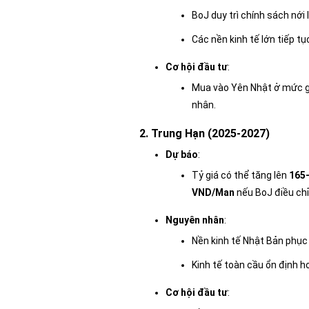
BoJ duy trì chính sách nới 
Các nền kinh tế lớn tiếp tụ
Cơ hội đầu tư
:
Mua vào Yên Nhật ở mức gi
nhân.
2. Trung Hạn (2025-2027)
Dự báo
:
Tỷ giá có thể tăng lên
165
VND/Man
nếu BoJ điều chỉn
Nguyên nhân
:
Nền kinh tế Nhật Bản phục h
Kinh tế toàn cầu ổn định h
Cơ hội đầu tư
: