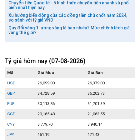
Chuyển tiền Quốc tế - 5 hình thức chuyển tiền nhanh và phổ
biến nhất hiện nay
Xu hướng biến động của các đồng tiền chủ chốt năm 2024,
so sánh với tỷ giá VND
Quy đổi vàng:1 lượng vàng là bao nhiêu? Mức chênh lệch giá
vàng thế giới?
Tỷ giá hôm nay
(07-08-2026)
Mã
Giá Mua
Giá Bán
USD
26,099.00
26,379.00
GBP
34,728.59
36,202.73
EUR
30,113.86
31,701.39
SGD
20,165.48
21,063.55
CNY
3,779.70
3,940.14
JPY
161.19
171.43