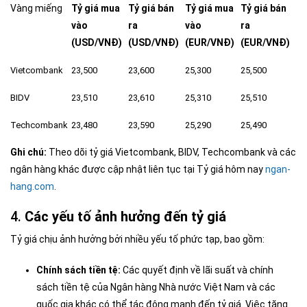
Vàng miếng
Tỷ giá mua
Tỷ giá bán
Tỷ giá mua
Tỷ giá bán
vào
ra
vào
ra
(USD/VNĐ)
(USD/VNĐ)
(EUR/VNĐ)
(EUR/VNĐ)
Vietcombank
23,500
23,600
25,300
25,500
BIDV
23,510
23,610
25,310
25,510
Techcombank
23,480
23,590
25,290
25,490
Ghi chú:
Theo dõi tỷ giá Vietcombank, BIDV, Techcombank và các
ngân hàng khác được cập nhật liên tục tại Tỷ giá hôm nay
ngan-
hang.com
.
4.
Các yếu tố ảnh hưởng đến tỷ giá
Tỷ giá chịu ảnh hưởng bởi nhiều yếu tố phức tạp, bao gồm:
Chính sách tiền tệ:
Các quyết định về lãi suất và chính
sách tiền tệ của Ngân hàng Nhà nước Việt Nam và các
quốc gia khác có thể tác động mạnh đến tỷ giá. Việc tăng