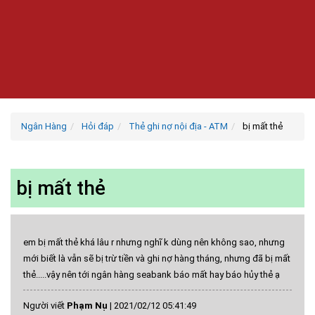
Ngân Hàng
Hỏi đáp
Thẻ ghi nợ nội địa - ATM
bị mất thẻ
bị mất thẻ
em bị mất thẻ khá lâu r nhưng nghĩ k dùng nên không sao, nhưng
mới biết là vẫn sẽ bị trừ tiền và ghi nợ hàng tháng, nhưng đã bị mất
thẻ.....vậy nên tới ngân hàng seabank báo mất hay báo hủy thẻ ạ
Người viết
Phạm Nụ
|
2021/02/12 05:41:49