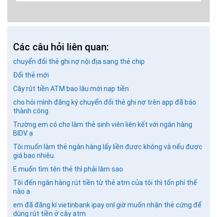
Các câu hỏi liên quan:
chuyển đổi thẻ ghi nợ nội địa sang thẻ chip
Đổi thẻ mới
Cây rút tiền ATM bao lâu mới nạp tiền
cho hỏi mình đăng ký chuyển đổi thẻ ghi nợ trên app đã báo
GỬI BÌNH LUẬN
thành công
Trường em có cho làm thẻ sinh viên liên kết với ngân hàng
BIDV ạ
Tôi muốn làm thẻ ngân hàng lấy liền được không và nếu được
giá bao nhiêu.
E muốn tìm tên thẻ thì phải làm sao
Tôi đến ngân hàng rút tiền từ thẻ atm của tôi thì tốn phí thế
nào ạ
em đã đăng kí vietinbank ipay onl giờ muốn nhận thẻ cứng để
dùng rút tiền ở cây atm