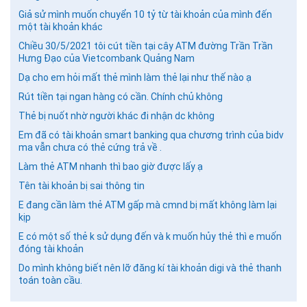
Giả sử mình muốn chuyển 10 tỷ từ tài khoản của mình đến
một tài khoản khác
Chiều 30/5/2021 tôi cút tiền tại cây ATM đường Trần Trần
Hưng Đạo của Vietcombank Quảng Nam
Dạ cho em hỏi mất thẻ mình làm thẻ lại như thế nào ạ
Rút tiền tại ngan hàng có cần. Chính chủ không
Thẻ bị nuốt nhờ người khác đi nhận dc không
Em đã có tài khoản smart banking qua chương trình của bidv
ma vẫn chưa có thẻ cứng trả về .
Làm thẻ ATM nhanh thì bao giờ được lấy ạ
Tên tài khoản bị sai thông tin
E đang cần làm thẻ ATM gấp mà cmnd bị mất không làm lại
kịp
E có một số thẻ k sử dụng đến và k muốn hủy thẻ thì e muốn
đóng tài khoản
Do mình không biết nên lỡ đăng kí tài khoản digi và thẻ thanh
toán toàn cầu.