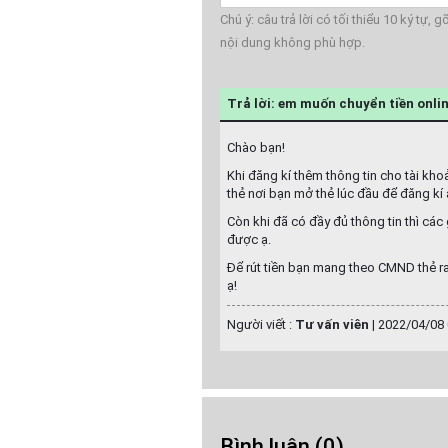
Chú ý: câu trả lời có tối thiểu 10 ký tự,
nội dung không phù hợp.
Trả lời: em muốn chuyển tiền onli
Chào bạn!
Khi đăng kí thêm thông tin cho tài kh
thẻ nơi bạn mở thẻ lúc đầu để đăng kí 
Còn khi đã có đầy đủ thông tin thì cá
được ạ.
Để rút tiền bạn mang theo CMND thẻ ra
ạ!
Người viết :
Tư vấn viên
|
2022/04/08 
Bình luận
(0)