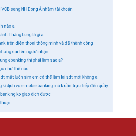
H VCB sang NH Đong Á nhầm tài khoản
ch nào ạ
ánh Thăng Long là gì ạ
bank trên điện thoại thông minh và đã thành công
nhưng sai tên người nhận
ng ebanking thì phải làm sao ạ?
tục như thế nào
dt mất luôn sim em có thể làm lại sdt mới không ạ
kí dịch vụ e mobie banking mà k cần trực tiếp đến quầy
banking ko giao dịch được
thoại