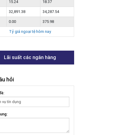
15.24
18.37
32,891.38
34,287.54
0.00
375.98
Tỷ giá ngoại tệ hôm nay
Lãi suất các ngân hàng
âu hỏi
đề:
ung: