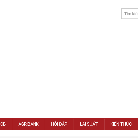
ACB
AGRIBANK
HỎI ĐÁP
LÃI SUẤT
KIẾN THỨC