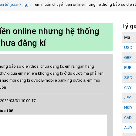
ện tử (ebanking)
em muốn chuyển tiền online nhưng hệ thống bảo số điện t
Tỷ g
ền online nhưng hệ thống
Mã
chưa đăng kí
USD
GBP
hống bảo số điện thoại chưa đăng kí, em ra ngân hàng
EUR
 chữ kí của em nên em không đăng kí ở đó được mà phải lên
SGD
g nào mới đăng kí được E-mobile banking được ạ, em mới
luôn
CNY
JPY
2022/03/31 10:00:17
HKD
iúp tôi!
CAD
AUD