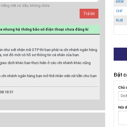
KRW
 gõ tiếng việt có dấu, không chứa
CHF
Trả lời
RUB
ne nhưng hệ thống bảo số điện thoại chưa đăng kí
oản như sdt nhận mã OTP thì bạn phải ra chi nhánh ngân hàng
ạ, nơi đó mới có hồ sơ thông tin cá nhân của bạn.
c giao dịch khác bạn thực hiện ở các chi nhánh khác cũng
Đặt c
 chi nhánh ngân hàng bạn mở thẻ nhân viên rút tiền cho bạn
Chủ 
08:18:51
Nội d