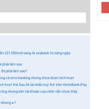
 tiền 221.000vnd sang tk seabank từ sáng ngày
GỬI BÌNH LUẬN
ì phải làm sao
thì phải làm sao?
anking và sms banking nhưng chưa được kích hoạt
h hoạt thẻ.Sau đó lại nhấn huỷ thẻ trên VietinBank iPay
 công nhưng bên tài khoản của mình vẫn chưa thấy
 khong a ?