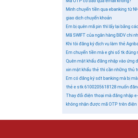
Mã OTP có báo qua email không?
Minh chuyển tiền qua ebanking từ N
giao dịch chuyển khoản
Em bị quên mã pin thì lấy lại bằng cá
Mã SWIFT của ngân hàng BIDV chi nh
Khi tôi đăng ký địch vụ làm thẻ Agri
Em chuyển tiền mà e ghi số tk đúng 
Quên mật khẩu đăng nhập vào ứng dụ
xin mật khẩu thẻ thì cần những thủ 
Em có đăng ký sdt banking mà bị mà 
thẻ e stk 6100205618128 muốn đăng 
Thay đổi điện thoại mà đăng nhập e-
không nhận được mã OTP trên điện 